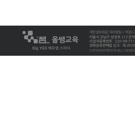
개인정보취급 처리방침
| 약관/
서울시 강남구 삼성로 212 은마상가 
사업자등록번호 : 220-09-711
전화권유판매업 신고 : 제 2016-
COPYRIGHT©2018 ALL SSEMED