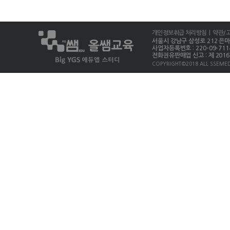
개인정보취급 처리방침
| 약관/
서울시 강남구 삼성로 212 은마상가 
사업자등록번호 : 220-09-711
전화권유판매업 신고 : 제 2016-
COPYRIGHT©2018 ALL SSEMED