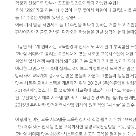
학생과 선생으로 만나서 끈끈한 인간관계까지 가능한 수업!
흔히 “과외”라고 하는 1:1 수업이 너무 좋아서 학원이나 교육회사를
늘 1:1수업은 병행해 왔던 것 같습니다.
여러 가지 일을 하면서도 늘 1:1수업을 떠나지 못하는 저를 보고 지인
핀잔이지만 지금도 저녁이 다가오면 학생들을 만날 생각에 괜히 들떠
그동안 빠르게 변해가는 교육환경과 입시제도 속에 뭔가 부족함을 느꼈
모바일 세대라고 불리는 요즘세대에 맞는 새로운 교육시스템에 대한 고
치열한 입시 전쟁 속에 점점 왜곡되어가는 교육의 가치를 살리기 위해
이러한 고민과 연구 속에 실제로 겪어보고 체험하면서 느껴왔던 많은
망라하여 교육계에 종사하는 많은 분들의 자문과 그분들의 생생한 체
맞는 새로운 교육시스템을 개발하기 위해 2012년 (주)에듀앱을 설
2013년 에듀앱스터디를 설립하여 사교육에 필요한 자기주도 학습관리
진로/진학 입시예측 시스템 쌤나비! 교육관련 정보마당 쌤마당을 개
2015년 우리나라 합격예측시스템 업계의 원조 격인 “씨스쿨”을 인
이렇게 완비된 교육 시스템을 교육현장에서 직접 펼치기 위해 1993
고3/재수 SKY 입시생 전문 교육회사인 중앙교육컨설팅을 초등, 중등
모바일 세대에 맞는 최첨단 시스템으로 최고의 교육을 펼치는 신 개념 교