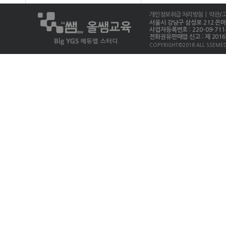
개인정보취급 처리방침
| 약관/
서울시 강남구 삼성로 212 은마상가 
사업자등록번호 : 220-09-711
전화권유판매업 신고 : 제 2016-
COPYRIGHT©2018 ALL SSEMED