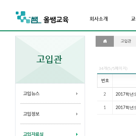
고입관
34개(5/5페이지)
번호
고입뉴스
2
2017학
1
2017학
고입정보
고입자료실