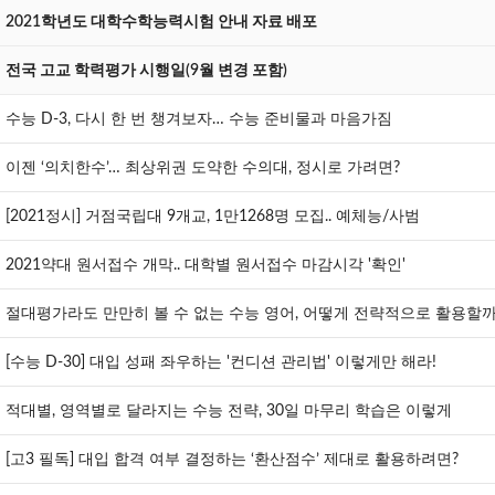
2021학년도 대학수학능력시험 안내 자료 배포
전국 고교 학력평가 시행일(9월 변경 포함)
수능 D-3, 다시 한 번 챙겨보자… 수능 준비물과 마음가짐
이젠 ‘의치한수’… 최상위권 도약한 수의대, 정시로 가려면?
[2021정시] 거점국립대 9개교, 1만1268명 모집.. 예체능/사범
2021약대 원서접수 개막.. 대학별 원서접수 마감시각 '확인'
절대평가라도 만만히 볼 수 없는 수능 영어, 어떻게 전략적으로 활용할까
[수능 D-30] 대입 성패 좌우하는 '컨디션 관리법' 이렇게만 해라!
적대별, 영역별로 달라지는 수능 전략, 30일 마무리 학습은 이렇게
[고3 필독] 대입 합격 여부 결정하는 ‘환산점수’ 제대로 활용하려면?