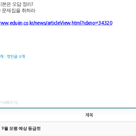
기본은 오답 정리!
 문제집을 취하라
www.edujin.co.kr/news/articleView.html?idxno=34320
개
|
엮인글
0
개
1/19페이지)
제목
9월 모평 예상 등급컷