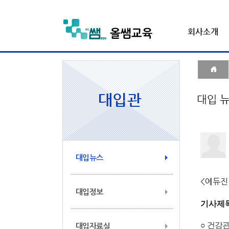
대입뉴스
<에듀진 
대입정보
기사제목
○
건강관
대입자료실