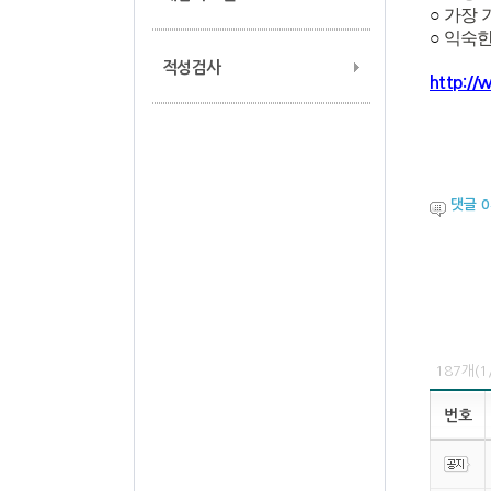
○
가장 
○
익숙한
적성검사
http://
댓글
0
187개(
번호