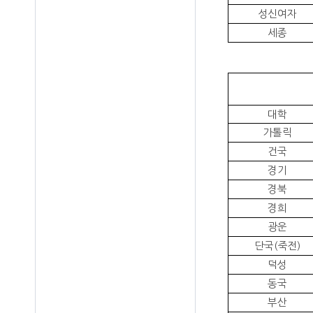
성신여자
세종
대학
가톨릭
건국
경기
경북
경희
광운
단국
(
죽전
)
덕성
동국
부산