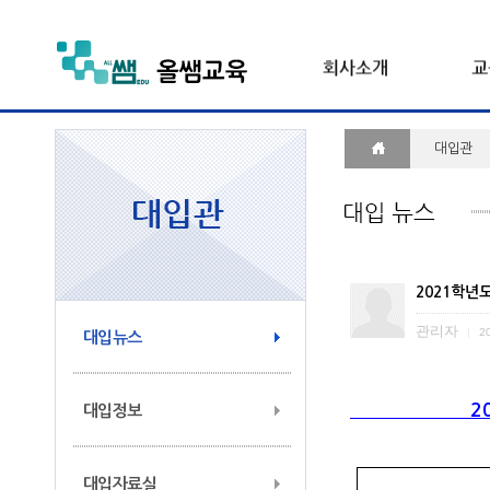
대입관
2021학년
관리자
|
20
대입뉴스
2021학
대입정보
대입자료실