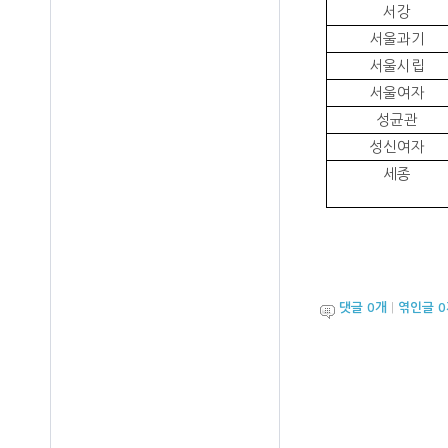
서강
서울과기
서울시립
서울여자
성균관
성신여자
세종
댓글
0
개
|
엮인글
0