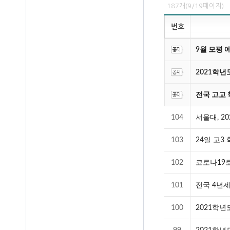
187개(9/19페이지)
번호
9월 모평 
2021학
전국 고교 
104
서울대, 2
103
24일 고3
102
코로나19로
101
전국 4년
100
2021학