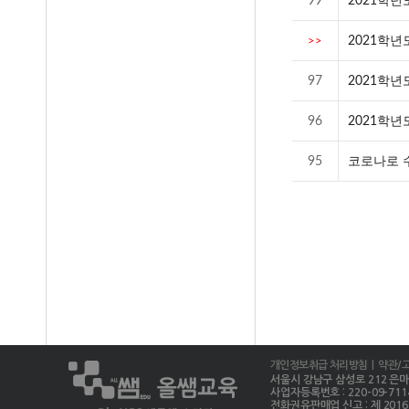
99
2021학
2021학년
>>
97
2021학년
96
2021학년
95
코로나로 수
개인정보취급 처리방침
| 약관/
서울시 강남구 삼성로 212 은마상가 
사업자등록번호 : 220-09-711
전화권유판매업 신고 : 제 2016-